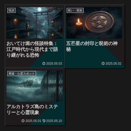
怪談
呪い・呪術
おいてけ堀の怪談特集：
五芒星の封印と呪術の神
江戸時代から現代まで語
秘
り継がれる恐怖
2025.05.03
2025.05.02
廃墟・心霊スポット
アルカトラズ島のミステ
リーと心霊現象
2025.05.01
2025.05.10