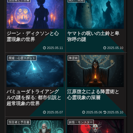
ジーン・ディクソンと心
ヤマトの呪いの土鈴と卑
霊現象の世界
弥呼の謎
2025.05.11
2025.05.10
廃墟・心霊スポット
降霊術
バミューダトライアング
江原啓之による降霊術と
ルの謎を探る: 都市伝説と
心霊現象の深層
超常現象の世界
2025.05.07
2025.05.06
2025.05.10
預言者と予言書
妖怪・モンスター