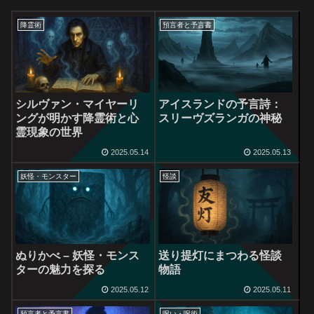
降霊術
預言者と予言書
シルヴァン・マイヤーリ
アイスランドの予言詩：
ングが明かす降霊術と心
スリーヴズランガの神秘
霊現象の世界
2025.05.14
2025.05.13
妖怪・モンスター
怪談
ぬりかべ – 妖怪・モンス
送り提灯にまつわる怪談
ターの魅力を探る
物語
2025.05.12
2025.05.11
預言者と予言書
呪い・呪術