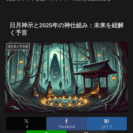
廃墟探索・アクセス・安全対
策
日月神示と2025年の神仕組み：未来を紐解
く予言
預言者と予言書
X
Facebook
はてブ