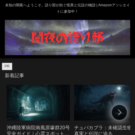
未知の闇夜へようこそ。語り部が紡ぐ怪異と伝説の物語 | Amazonアソシエイ
トに参加中！
PR
新着記事
沖縄陸軍病院南風原壕群20号
チュパカブラ：未確認生物
完全ガイド｜心霊スポット・
真実と伝説に迫る